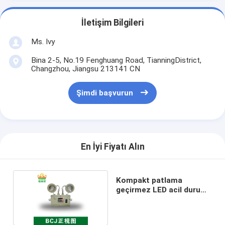
İletişim Bilgileri
Ms. Ivy
Bina 2-5, No.19 Fenghuang Road, TianningDistrict,
Changzhou, Jiangsu 213141 CN
Şimdi başvurun
En İyi Fiyatı Alın
Kompakt patlama
geçirmez LED acil durum
ışığı 5w 10w