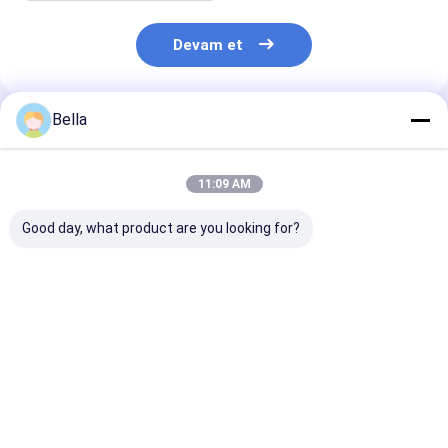
Devam et
Bella
Önerilen Ürünler
11:09 AM
Good day, what product are you looking for?
Yaşam süresi 50000h
OEM Alev geçirmez
4500-6500K P
Alev geçirmez acil
acil durum ışığı,
Güvenli Çıkış A
durum ışığı BCJ
patlayıcı atmosfer
Durum Işıklar
Sertifikalı Duvar
uygulamalarında
Endüstriyel Teh
Tavan Montajı
duvar tavan montajı
Bölgeler için 
En iyi fiyat
En iyi fiyat
En iyi fiy
Tehlikeli Alan
için mükemmel CRI
Acil Durum Çık
Işıklandırması ve
Ra≥70 sunar
Işıkları
Güvenlik Uyumluluğu