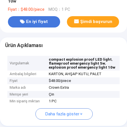
10w
Fiyat：$48.00/piece
MOQ：1 PC
En iyi fiyat
Şimdi başvurun
Ürün Açıklaması
,
compact explosion proof LED light
Vurgulamak
,
flameproof emergency light 5w
explosion proof emergency light 10w
Ambalaj bilgileri
KARTON, AHŞAP KUTU, PALET
Fiyat
$48.00/piece
Marka adı
Crown Extra
Menşe yeri
Çin
Min sipariş miktarı
1 PC
Daha fazla göster