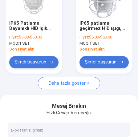
Hakkımızda
Fabrika turu
IP65 Patlama
IP65 patlama
Dayanıklı HID Işık
geçirmez HID ışığı,
Kalite kontrol
Dökme Alüminyum
dayanıklı ve güvenli
Fiyat:
$5.00-$60.00
Fiyat:
$5.00-$60.00
Yapı CRI 70 Tehlikeli
aydınlatma çözümleri
MOQ:
1 SET
MOQ:
1 SET
Alan Güvenliği
gerektiren
Bizimle iletişime geçin
Uyumluluğu için
endüstriyel tehlikeli
Son Fiyat alın
Son Fiyat alın
Tasarlanmıştır
yerler için uygundur
Haberler
Şimdi başvurun
Şimdi başvurun
vakalar
Daha fazla göster
Patlama Korumalı LED Aydınlatma
Mesaj Bırakın
Hızlı Cevap Vereceğiz
Patlama Korumalı LED Yüksek Bay Işıkları
Patlama Korumalı LED Sel Işık