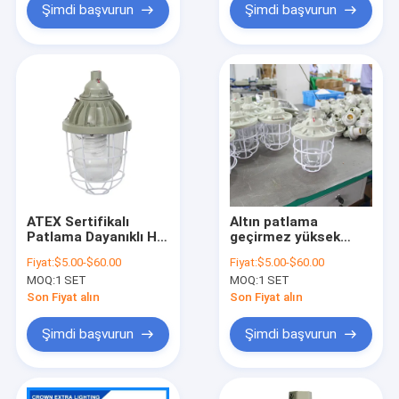
Şimdi başvurun
Şimdi başvurun
ATEX Sertifikalı
Altın patlama
Patlama Dayanıklı HID
geçirmez yüksek
Lamba IP65,
yoğunluklu boşaltma
Fiyat:
$5.00-$60.00
Fiyat:
$5.00-$60.00
Endüstriyel Tehlikeli
ışık aydınlatması
MOQ:
1 SET
MOQ:
1 SET
Bölgeler için Uygun
endüstriyel için
Tavan Asası Duvar
güvenli ve aydınlatma
Son Fiyat alın
Son Fiyat alın
Montajı
çözümleri sağlamak
için tasarlanmıştır
Şimdi başvurun
Şimdi başvurun