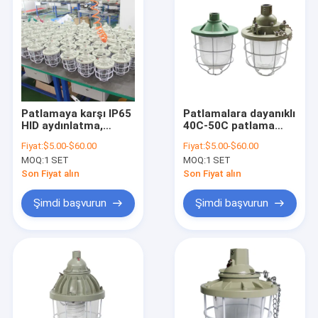
Patlamaya karşı IP65
Patlamalara dayanıklı
HID aydınlatma,
40C-50C patlama
endüstriyel tehlikeli
ortamlarında ve
Fiyat:
$5.00-$60.00
Fiyat:
$5.00-$60.00
ortam aydınlatması
endüstriyel alanlarda
MOQ:
1 SET
MOQ:
1 SET
için uygun E27 lamba
güvenli aydınlatma
tutucusu ile
sağlamak için
Son Fiyat alın
Son Fiyat alın
tasarlanmış
patlamaya dayanıklı
Şimdi başvurun
Şimdi başvurun
gizli lamba
Ev
Ürün:% s
VİDEOLAR