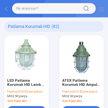
Patlama Korumalı HID
(82)
LED Patlama
ATEX Patlama
Korumalı HID ​​Lamba
Korumalı HID ​​Ampul
200W 400W Tehlikeli
200W 400W Büyük
Fiyat:
usd12-32 per piece
Fiyat:
usd12-32 per piece
Alan
MOQ:
50 parça
MOQ:
50 parça
Son Fiyat alın
Son Fiyat alın