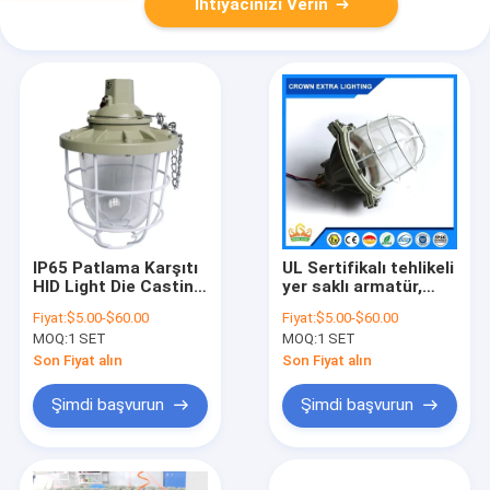
İhtiyacınızı Verin
IP65 Patlama Karşıtı
UL Sertifikalı tehlikeli
HID Light Die Casting
yer saklı armatür,
Alüminyum sıcaklık
sağlam yapı ve saklı
Fiyat:
$5.00-$60.00
Fiyat:
$5.00-$60.00
aralığı Eksi 40 ila 50
ışık kaynağı sunan
MOQ:
1 SET
MOQ:
1 SET
derece Tehlikeli
tehlikeli alanlarda
alanlar için
ideal
Son Fiyat alın
Son Fiyat alın
tasarlanmıştır
Şimdi başvurun
Şimdi başvurun