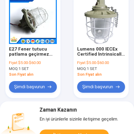
E27 Fener tutucu
Lumens 000 IECEx
patlama geçirmez
Certified Intrinsically
HID lambalar
Safe HID Bulb
Fiyat:
$5.00-$60.00
Fiyat:
$5.00-$60.00
Temperatür aralığı
Hazardous Area
MOQ:
1 SET
MOQ:
1 SET
Eksi 40 ila 50 derece
Lighting and
Tehlikeli alanlarda
Industrial Safety
Son Fiyat alın
Son Fiyat alın
uygundur
Standards için
idealdir
Şimdi başvurun
Şimdi başvurun
Zaman Kazanın
En iyi ürünlerle sizinle iletişime geçelim.