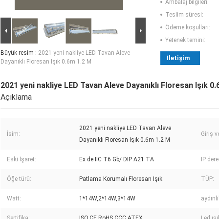
Ambalaj bilgileri:
Teslim süresi:
Ödeme koşulları:
Yetenek temini:
Büyük resim :
2021 yeni nakliye LED Tavan Aleve
İletişim
Dayanıklı Floresan Işık 0.6m 1.2 M
2021 yeni nakliye LED Tavan Aleve Dayanıklı Floresan Işık 0
Açıklama
2021 yeni nakliye LED Tavan Aleve
İsim:
Giriş vo
Dayanıklı Floresan Işık 0.6m 1.2 M
Eski İşaret:
Ex de IIC T6 Gb/ DIP A21 TA
IP der
Öğe türü:
Patlama Korumalı Floresan Işık
TÜP:
Watt:
1*14W,2*14W,3*14W
aydınlı
Sertifika:
ISO,CE,RoHS,CCC,ATEX
Led ış