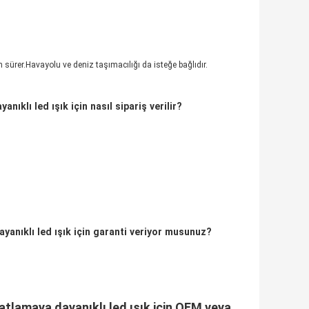
 sürer.Havayolu ve deniz taşımacılığı da isteğe bağlıdır.
nıklı led ışık için nasıl sipariş verilir?
dayanıklı led ışık için garanti veriyor musunuz?
 patlamaya dayanıklı led ışık için OEM veya