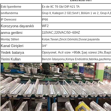
Elektriksel veri
Eski İşaretleme
Ex de IIC T6 Gb/ DIP A21 TA
sınıflandırma
Grup II, Kategori 2 GD;Sınıf I, Bölüm 1 ve 2, Grup A,
IP Derecesi
IP66
Korozyona dayanıklı
WF2
anma gerilimi
110VAC;220VAC/50~60HZ
Montaj Stilleri
Kolye;Tavan;Zincir;Gömülü;Duvar;payanda
Kanal Girişleri
3/4"
Yedek batarya
Opsiyonel, Acil süre >90dk;Şarj süresi:24s;Başla
Yerini Kullan
Benzin İstasyonu,Kimya Endüstrisi,fabrika,gaz/kimy