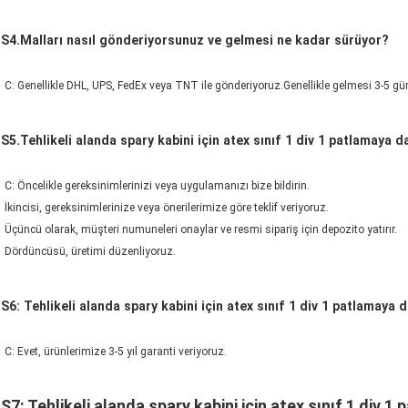
S4.Malları nasıl gönderiyorsunuz ve gelmesi ne kadar sürüyor?
C: Genellikle DHL, UPS, FedEx veya TNT ile gönderiyoruz.Genellikle gelmesi 3-5 gün
S5.Tehlikeli alanda spary kabini için atex sınıf 1 div 1 patlamaya daya
C: Öncelikle gereksinimlerinizi veya uygulamanızı bize bildirin.
İkincisi, gereksinimlerinize veya önerilerimize göre teklif veriyoruz.
Üçüncü olarak, müşteri numuneleri onaylar ve resmi sipariş için depozito yatırır.
Dördüncüsü, üretimi düzenliyoruz.
S6: Tehlikeli alanda spary kabini için atex sınıf 1 div 1 patlamaya 
C: Evet, ürünlerimize 3-5 yıl garanti veriyoruz.
S7: Tehlikeli alanda spary kabini için atex sınıf 1 div 1