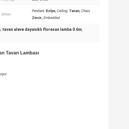
Pendant;
Kolye;
Ceiling;
Tavan;
Chain;
Stilleri:
Zincir;
Embedded
m
tavan aleve dayanıklı floresan lamba 0.6m
,
,
san Tavan Lambası
uşur: