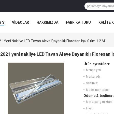
% S
VİDEOLAR
HAKKIMIZDA
FABRIKA TURU
KALITE 
1 Yeni Nakliye LED Tavan Aleve Dayanıklı Floresan Işık 0.6m 1.2 M
2021 yeni nakliye LED Tavan Aleve Dayanıklı Floresan I
Ürün ayrıntıları:
Menşe yeri:
Marka adı:
Sertifika:
Model numarası:
Ödeme & teslimat 
Min sipariş miktarı:
Fiyat: