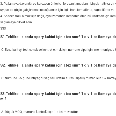
3. Patlamaya dayanıklı ve korozyon önleyici floresan lambaların birçok hattı vardır
uygun bir güçle çalıştırılmasını sağlamak için ilgili transformatörler, kapasitörler vb. i
4. Sadece tozu almak için değil, aynı zamanda lambanın ömrünü uzatmak için lamba
sağlamaya dikkat edin.
SSS:
S1.Tehlikeli alanda spary kabini için atex sınıf 1 div 1 patlamaya da
C: Evet, kaliteyi test etmek ve kontrol etmek için numune siparişini memnuniyetle ka
S2.Tehlikeli alanda spary kabini için atex sınıf 1 div 1 patlamaya 
C: Numune 3-5 güne ihtiyaç duyar, seri üretim süresi sipariş miktarı için 1-2 haftay
S3.Tehlikeli alanda spary kabini için atex sınıf 1 div 1 patlamaya da
mı?
A: Düşük MOQ, numune kontrolü için 1 adet mevcuttur