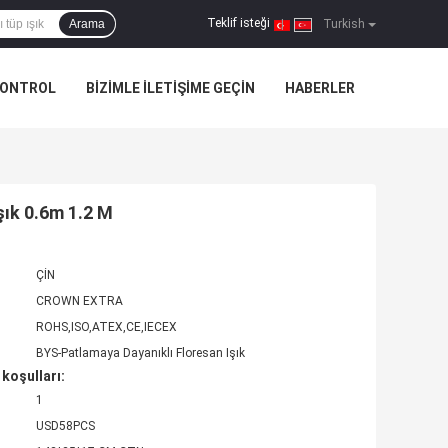
Teklif isteği
Arama
|
Turkish
KONTROL
BIZIMLE ILETIŞIME GEÇIN
HABERLER
şık 0.6m 1.2 M
ÇİN
CROWN EXTRA
ROHS,ISO,ATEX,CE,IECEX
BYS-Patlamaya Dayanıklı Floresan Işık
koşulları:
1
USD58PCS