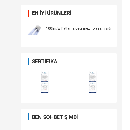
EN IYI ÜRÜNLERI
100lm/w Patlama geçirmez floresan ışığı
SERTIFIKA
BEN SOHBET ŞIMDI