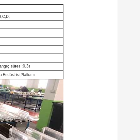
B,C,D;
ngıç ​​süresi:0.3s
a Endüstrisi,Platform