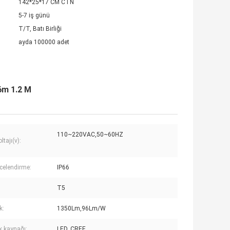
142*25*17 CM CTN
5-7 iş günü
T/T, Batı Birliği
ayda 100000 adet
.6m 1.2 M
110~220VAC,50~60HZ
ltajı(v):
ecelendirme:
IP66
T5
k:
1350Lm,96Lm/W
ık kaynağı:
LED, CREE