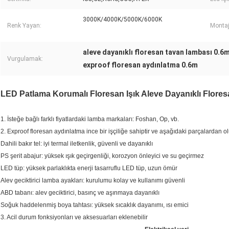
3000K/4000K/5000K/6000K
Renk Yayan:
Montaj 
aleve dayanıklı floresan tavan lambası 0.6
Vurgulamak:
exproof floresan aydınlatma 0.6m
LED Patlama Korumalı Floresan Işık Aleve Dayanıklı Flore
1. İsteğe bağlı farklı fiyatlardaki lamba markaları: Foshan, Op, vb.
2. Exproof floresan aydınlatma ince bir işçiliğe sahiptir ve aşağıdaki parçalardan ol
Dahili bakır tel: iyi termal iletkenlik, güvenli ve dayanıklı
PS şerit abajur: yüksek ışık geçirgenliği, korozyon önleyici ve su geçirmez
LED tüp: yüksek parlaklıkta enerji tasarruflu LED tüp, uzun ömür
Alev geciktirici lamba ayakları: kurulumu kolay ve kullanımı güvenli
ABD tabanı: alev geciktirici, basınç ve aşınmaya dayanıklı
Soğuk haddelenmiş boya tahtası: yüksek sıcaklık dayanımı, ısı emici
3. Acil durum fonksiyonları ve aksesuarları eklenebilir