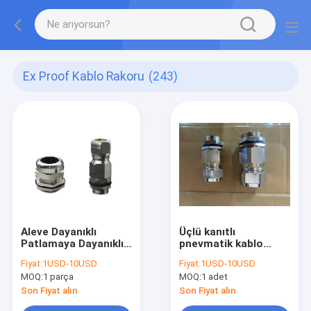
Ex Proof Kablo Rakoru
(243)
Aleve Dayanıklı
Üçlü kanıtlı
Patlamaya Dayanıklı
pnevmatik kablo
Ex Proof Kablo
bağlantısı Ex kanıtlı
Fiyat:
1USD-10USD
Fiyat:
1USD-10USD
Rakoru Pirinç Metal
paslanmaz çelik ve
MOQ:
1 parça
MOQ:
1 adet
IP68 Su Geçirmez
karbon çelik IP68 su
geçirmezlik derecesi
Son Fiyat alın
Son Fiyat alın