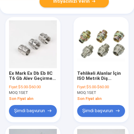
İhtiyacınızı Verin
Ex Mark Ex Db Eb IIC
Tehlikeli Alanlar İçin
T6 Gb Alev Geçirmez
ISO Metrik Diş
Kablo Rakoru ISO
Standardına Sahip,
Fiyat:
$5.00-$60.00
Fiyat:
$5.00-$60.00
Metrik Diş Standart
Sızdırmazlık ve
MOQ:
1SET
MOQ:
1SET
Sızdırmazlık ve
Koruma Sağlayan
Mekanik Tutma
Gümüş Renkli
Son Fiyat alın
Son Fiyat alın
Sağlar
Tehlikeli Alan Kablo
Rakoru
Şimdi başvurun
Şimdi başvurun