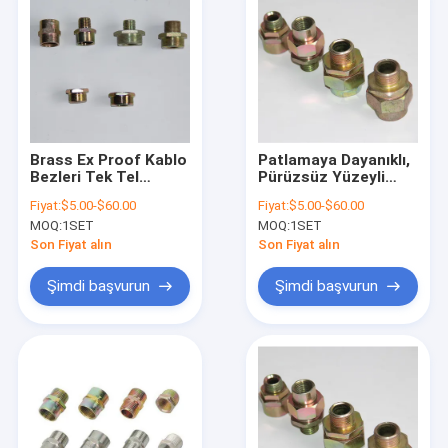
Brass Ex Proof Kablo
Patlamaya Dayanıklı,
Bezleri Tek Tel
Pürüzsüz Yüzeyli
Destekleyici Zırh
Kablo Rakoru, 8mm
Fiyat:
$5.00-$60.00
Fiyat:
$5.00-$60.00
sıcaklık aralığı Eksi 40
Diş Uzunluğuna
MOQ:
1SET
MOQ:
1SET
ila Artı 100 Derece
Sahip, Patlayıcı
Tehlikeli Alanlarda
Ortamlarda Elektrik
Son Fiyat alın
Son Fiyat alın
Güvenliği Sağlar
Kablolaması İçin
Uygun
Şimdi başvurun
Şimdi başvurun
Ev
Ürün:% s
VİDEOLAR