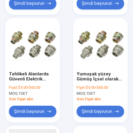
Şimdi başvurun
Şimdi başvurun
Tehlikeli Alanlarda
Yumuşak yüzey
Güvenli Elektrik
Gümüş İçsel olarak
Bağlantıları İçin
güvenli kablo bezleri
Fiyat:
$5.00-$60.00
Fiyat:
$5.00-$60.00
Uygun Gümüş
Tehlikeli yer
MOQ:
1SET
MOQ:
1SET
Patlamaya Dayanıklı
kablolama için
Kablo Rakoru Lastik
patlama geçirmez
Son Fiyat alın
Son Fiyat alın
Tek Tel Zırhlı
bağlantılar sağlar
Şimdi başvurun
Şimdi başvurun