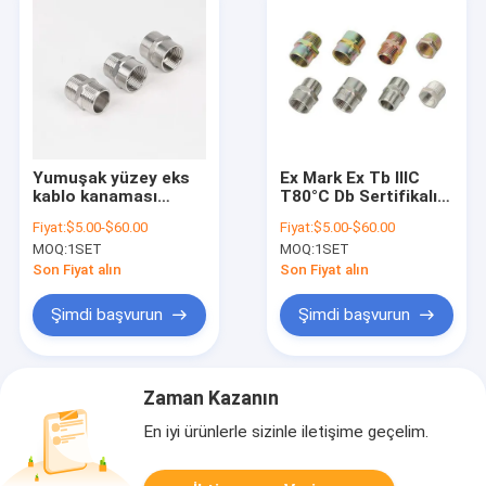
Yumuşak yüzey eks
Ex Mark Ex Tb IIIC
kablo kanaması
T80°C Db Sertifikalı
bezleri ve sertifikalar
Ex Proof Kablo
Fiyat:
$5.00-$60.00
Fiyat:
$5.00-$60.00
CE ROHS ISO9001
Rakoru, CE ROHS
MOQ:
1SET
MOQ:
1SET
Hazırlıklı elektrik
ISO9001 Sertifikalı ve
tesisatları için
6-12mm Kelepçe
Son Fiyat alın
Son Fiyat alın
uyumlu
Aralığına Sahip
Endüstriyel Kullanım
Şimdi başvurun
Şimdi başvurun
İçin
Zaman Kazanın
En iyi ürünlerle sizinle iletişime geçelim.