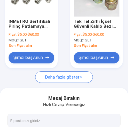
Hakkımızda
Fabrika turu
INMETRO Sertifikalı
Tek Tel Zırhı İçsel
Pirinç Patlamaya
Güvenli Kablo Bezi
Kalite kontrol
Dayanıklı Kablo
Yumuşak Yüzey
Fiyat:
$5.00-$60.00
Fiyat:
$5.00-$60.00
Rakoru, Endüstriyel
Bağlantısı Tehlikeli
MOQ:
1SET
MOQ:
1SET
Patlamaya Dayanıklı
Yer Elektrikli
Bizimle iletişime geçin
Sistemlere Uygun
Sistemler için İdeal
Son Fiyat alın
Son Fiyat alın
Tek Telli Zırhlı
Haberler
Şimdi başvurun
Şimdi başvurun
vakalar
Daha fazla göster
Patlama Korumalı LED Aydınlatma
Mesaj Bırakın
Hızlı Cevap Vereceğiz
Patlama Korumalı LED Yüksek Bay Işıkları
Patlama Korumalı LED Sel Işık