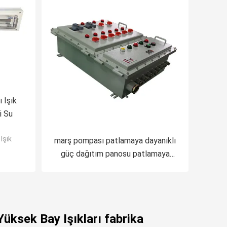
 Işık
i Su
Işık
marş pompası patlamaya dayanıklı
güç dağıtım panosu patlamaya
dayanıklı pano
ksek Bay Işıkları fabrika