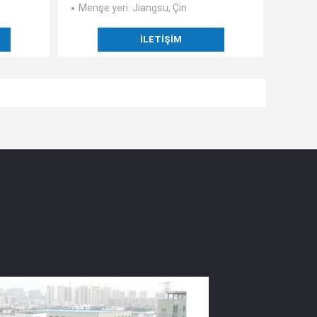
Menşe yeri
: Jiangsu, Çin
İLETIŞIM