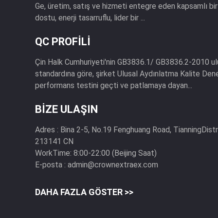
Ge, üretim, satış ve hizmeti entegre eden kapsamlı bir 
dostu, enerji tasarruflu, lider bir ...
QC PROFILI
Çin Halk Cumhuriyeti'nin GB3836.1/ GB3836.2-2010 ul
standardına göre, şirket Ulusal Aydınlatma Kalite De
performans testini geçti ve patlamaya dayan...
BIZE ULAŞIN
Adres :
Bina 2-5, No.19 Fenghuang Road, TianningDistr
213141 CN
WorkTime:
8:00-22:00 (Beijing Saat)
E-posta :
admin@crownextraex.com
DAHA FAZLA GÖSTER >>