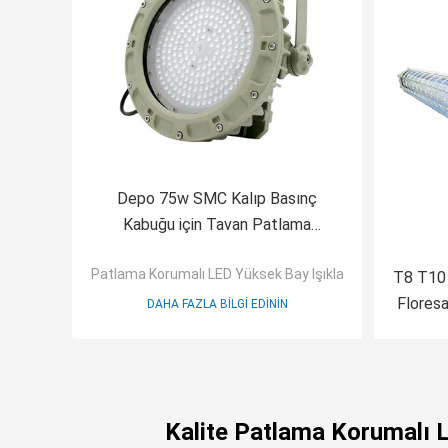
Depo 75w SMC Kalıp Basınç
Kabuğu için Tavan Patlama
Korumalı Led Yüksek Bay Işıkları
Patlama Korumalı LED Yüksek Bay Işıkları
T8 T10
Floresa
DAHA FAZLA BILGI EDININ
Kalite Patlama Korumalı 