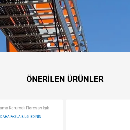
ÖNERILEN ÜRÜNLER
ama Korumalı Floresan Işık
DAHA FAZLA BILGI EDININ