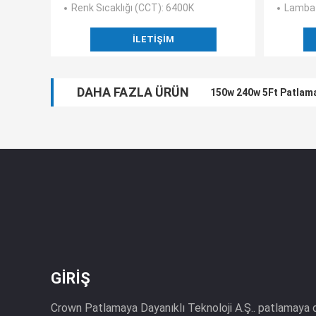
Renk Sıcaklığı (CCT)
: 6400K
Lamba 
İLETIŞIM
DAHA FAZLA ÜRÜN
150w 240w 5Ft Patlama
GIRIŞ
Crown Patlamaya Dayanıklı Teknoloji A.Ş.. patlamaya da