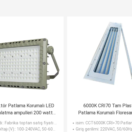
ktör Patlama Korumalı LED
6000K CRI70 Tam Plast
nlatma ampulleri 200 watt
Patlama Korumalı Floresan
d ışın açısı 120 derece
3ft 5ft Doğrusal
ı:
: Fabrika toptan satış fiyatı led patlamaya dayanıklı 200 watt led projektör ışın açısı 120 derece
isim
: CCT6000K CRI>70 Patlama Korumalı Floresan Işık Lineer tüp aydın
ltajı (V):
: 100-240VAC, 50-60Hz
Giriş gerilimi
: 220VAC, 50/60H