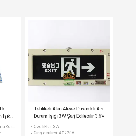
ik
Tehlikeli Alan Aleve Dayanıklı Acil
 Işık
Durum Işığı 3W Şarj Edilebilir 3.6V
latma armatürleri
Özellikler
: 3W
z
Giriş gerilimi
: AC220V