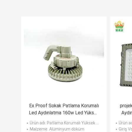
Ex Proof Sokak Patlama Korumalı
proje
Led Aydınlatma 160w Led Yüksek
Aydı
Bay
le
Ürün adı
: Patlama Korumalı Yüksek Bay Led Işıklar
Ürün ad
Malzeme
: Alüminyum döküm
Giriş Vo