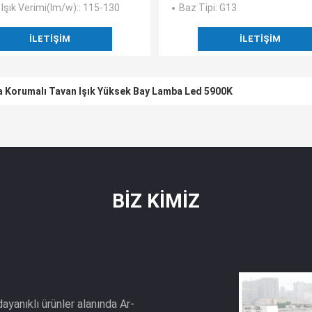
Işık Verimi(lm/w):
: 115-130
Baz Tipi
: G13
İLETIŞIM
İLETIŞIM
 Korumalı Tavan Işık Yüksek Bay Lamba Led 5900K
BIZ KIMIZ
yanıklı ürünler alanında Ar-