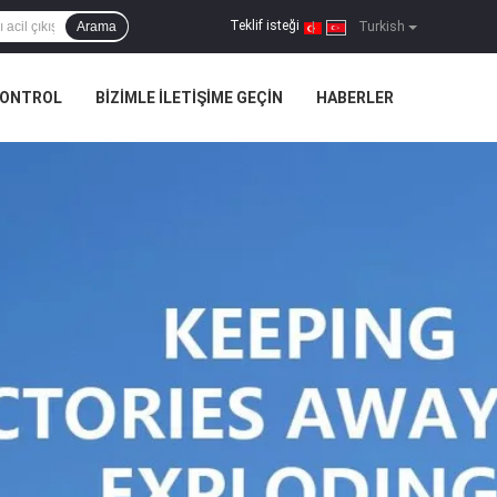
Teklif isteği
Arama
|
Turkish
KONTROL
BIZIMLE ILETIŞIME GEÇIN
HABERLER