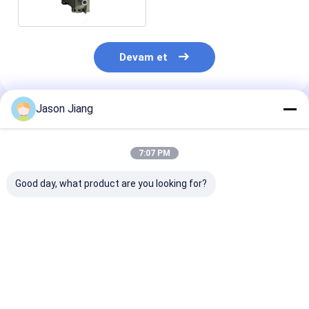
Montajı 220V
Devam et
Jason Jiang
Önerilen Ürünler
7:07 PM
Good day, what product are you looking for?
Yaşam süresi 50000h
OEM Alev geçirmez
4500-6500K P
Alev geçirmez acil
acil durum ışığı,
Güvenli Çıkış A
durum ışığı BCJ
patlayıcı atmosfer
Durum Işıklar
Sertifikalı Duvar
uygulamalarında
Endüstriyel Teh
Tavan Montajı
duvar tavan montajı
Bölgeler için 
En iyi fiyat
En iyi fiyat
En iyi fiy
Tehlikeli Alan
için mükemmel CRI
Acil Durum Çık