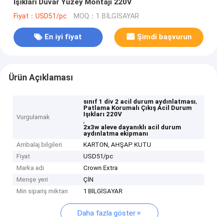
Işıkları Duvar Yüzey Montajı 220V
Fiyat：USD51/pc
MOQ：1 BİLGİSAYAR
En iyi fiyat
Şimdi başvurun
Ürün Açıklaması
,
sınıf 1 div 2 acil durum aydınlatması
Patlama Korumalı Çıkış Acil Durum
Işıkları 220V
Vurgulamak
,
2x3w aleve dayanıklı acil durum
aydınlatma ekipmanı
Ambalaj bilgileri
KARTON, AHŞAP KUTU
Fiyat
USD51/pc
Marka adı
Crown Extra
Menşe yeri
ÇİN
Min sipariş miktarı
1 BİLGİSAYAR
Daha fazla göster