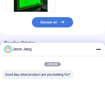
Devam et
Önerilen Ürünler
Jason Jiang
3:08 AM
Good day, what product are you looking for?
Marine Grade
Emergency Time 180
Wall Ceiling
Aluminum
Mins Explosion Proof
Mounting
Flameproof
Emergency Exit
Flameproof
Emergency Light
Lights Wall Ceiling
Emergency Lig
Voltage 90-300VAC
Mounting Ideal
3Watt 22 Dura
En iyi fiyat
En iyi fiyat
En iyi fiy