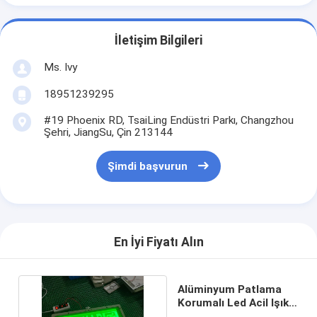
İletişim Bilgileri
Ms. Ivy
18951239295
#19 Phoenix RD, TsaiLing Endüstri Parkı, Changzhou
Şehri, JiangSu, Çin 213144
Şimdi başvurun
En İyi Fiyatı Alın
Alüminyum Patlama
Korumalı Led Acil Işık
Çıkış Tabelası 3w