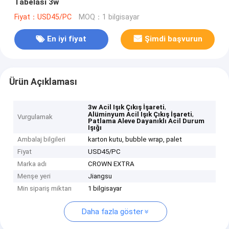
Tabelası 3w
Fiyat：USD45/PC
MOQ：1 bilgisayar
En iyi fiyat
Şimdi başvurun
Ürün Açıklaması
,
3w Acil Işık Çıkış İşareti
,
Alüminyum Acil Işık Çıkış İşareti
Vurgulamak
Patlama Aleve Dayanıklı Acil Durum
Işığı
Ambalaj bilgileri
karton kutu, bubble wrap, palet
Fiyat
USD45/PC
Marka adı
CROWN EXTRA
Menşe yeri
Jiangsu
Min sipariş miktarı
1 bilgisayar
Daha fazla göster