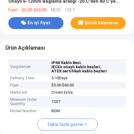
Onaylı 6-12mm Bağlama aralığı -20.C'den 80.C'ye
kadar
Fiyat：$5.00-$60.00
MOQ：1SET
En iyi fiyat
Şimdi başvurun
Ürün Açıklaması
,
IP68 Kablo Bezi
Vurgulamak
,
IECEx onaylı kablo bezleri
ATEX sertifikalı kablo bezleri
Delivery Time
5-10Days
Fiyat
$5.00-$60.00
Marka adı
Crown Extra
Minimum Order
1SET
Quantity
Model Number
BDM
Daha fazla göster