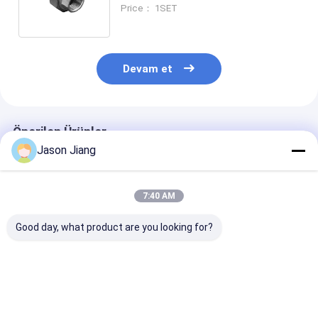
Bağlama aralığı -20.C'den 80.C'ye
Price： 1SET
kadar
Devam et
Önerilen Ürünler
Jason Jiang
7:40 AM
Good day, what product are you looking for?
Temperatür aralığı
ISO Metric Thread
Sıcaklık aralığ
-20 ° C'den 80 ° C'ye
Standard
-20°C'den 80°C
kadar olan ve CE
Flameproof Cable
kadar Endüstri
ROHS ISO9001
Gland IP65 Giriş
tehlikeli elektri
sertifikaları ile
Koruması ile
sistemlerde
En iyi fiyat
En iyi fiyat
En iyi fiy