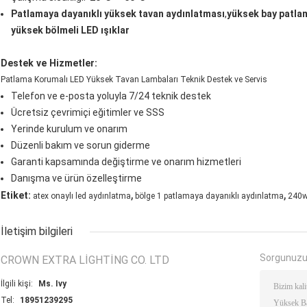
Patlamaya dayanıklı yüksek tavan aydınlatması
,
yüksek bay patla
yüksek bölmeli LED ışıklar
Destek ve Hizmetler:
Patlama Korumalı LED Yüksek Tavan Lambaları Teknik Destek ve Servis
Telefon ve e-posta yoluyla 7/24 teknik destek
Ücretsiz çevrimiçi eğitimler ve SSS
Yerinde kurulum ve onarım
Düzenli bakım ve sorun giderme
Garanti kapsamında değiştirme ve onarım hizmetleri
Danışma ve ürün özelleştirme
,
,
Etiket:
atex onaylı led aydınlatma
bölge 1 patlamaya dayanıklı aydınlatma
240w
İletişim bilgileri
Sorgunuzu
CROWN EXTRA LIGHTING CO. LTD
İlgili kişi:
Ms. Ivy
Tel:
18951239295