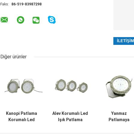
Faks:
86-519-83987298
Diğer ürünler
Kanopi Patlama
Alev Korumalı Led
Yanmaz
Korumalı Led
Işık Patlama
Patlamaya
Yüksek Bay
Korumalı
Dayanıklı Led
Işıkları 100W
Sınıflandırma
Yüksek Bay