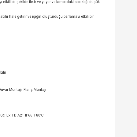
etkili bir şekilde iletir ve yayar ve lambadaki sıcaklığı düşük
lir hale getirir ve ışığın oluşturduğu parlamayı etkili bir
ilir
Duvar Montajı, Flanş Montajı
5 Gc, Ex TD A21 IP66 T80℃