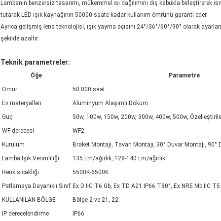
Lambanın benzersiz tasarımı, mükemmel ısı dağılımını dış kabukla birleştirerek ısıyı 
tutarak LED ışık kaynağının 50000 saate kadar kullanım ömrünü garanti eder.
Ayrıca gelişmiş lens teknolojisi, ışık yayma açısını 24°/36°/60°/90° olarak ayarlanabi
şekilde azaltır.
Teknik parametreler:
Öğe
Parametre
Ömür
50.000 saat
Ev materyalleri
Alüminyum Alaşımlı Döküm
Güç
50w, 100w, 150w, 200w, 300w, 400w, 500w, Özelleştirileb
WF derecesi
WF2
Kurulum
Braket Montajı, Tavan Montajı, 30° Duvar Montajı, 90° 
Lamba Işık Verimliliği
135 Lm/ağırlık, 128-140 Lm/ağırlık
Renk sıcaklığı
5500K-6500K
Patlamaya Dayanıklı Sınıf
Ex D IIC T6 Gb, Ex TD A21 IP66 T80°, Ex NRE Mb IIC T
KULLANILAN BÖLGE
Bölge 2 ve 21, 22
IP derecelendirme
IP66