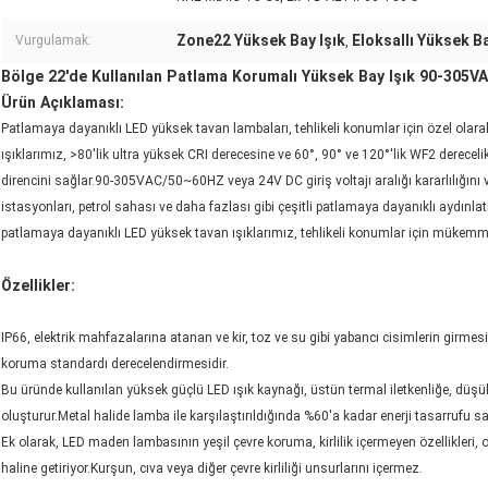
Zone22 Yüksek Bay Işık
Eloksallı Yüksek Ba
Vurgulamak:
,
Bölge 22'de Kullanılan Patlama Korumalı Yüksek Bay Işık 90-305V
Ürün Açıklaması:
Patlamaya dayanıklı LED yüksek tavan lambaları, tehlikeli konumlar için özel olar
ışıklarımız, >80'lik ultra yüksek CRI derecesine ve 60°, 90° ve 120°'lik WF2 derec
direncini sağlar.90-305VAC/50~60HZ veya 24V DC giriş voltajı aralığı kararlılığını ve 
istasyonları, petrol sahası ve daha fazlası gibi çeşitli patlamaya dayanıklı aydı
patlamaya dayanıklı LED yüksek tavan ışıklarımız, tehlikeli konumlar için mükem
Özellikler:
IP66, elektrik mahfazalarına atanan ve kir, toz ve su gibi yabancı cisimlerin girmes
koruma standardı derecelendirmesidir.
Bu üründe kullanılan yüksek güçlü LED ışık kaynağı, üstün termal iletkenliğe, düş
oluşturur.Metal halide lamba ile karşılaştırıldığında %60'a kadar enerji tasarrufu sa
Ek olarak, LED maden lambasının yeşil çevre koruma, kirlilik içermeyen özellikleri
haline getiriyor.Kurşun, cıva veya diğer çevre kirliliği unsurlarını içermez.