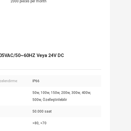
2000 pieces per month
0-305VAC/50~60HZ Veya 24V DC
ecelendirme:
IP66
50w, 100w, 150w, 200w, 300w, 400w,
500w, Özelleştirilebilir
50.000 saat
>80, >70