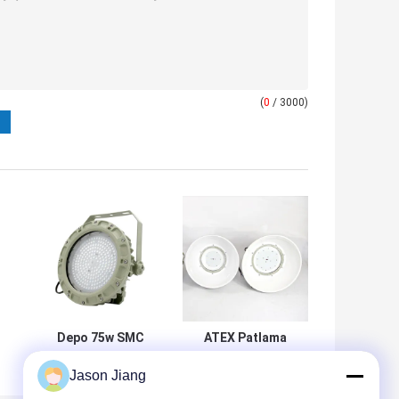
(
0
/ 3000)
Depo 75w SMC
ATEX Patlama
Kalıp Basınç
Korumalı Led
Jason Jiang
Kabuğu için Tavan
Yüksek Bay
Patlama Korumalı
Işıkları 150w 120 °