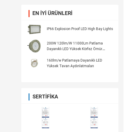
EN IYI ÜRÜNLERI
IP66 Explosion Proof LED High Bay Lights
200W 120lm/W 11000Lm Patlama
Dayanıklı LED Yüksek Körfez Ömür
süresi> 5000h 5kg 70±2CRI ile
160lm/w Patlamaya Dayanıklı LED
Yüksek Tavan Aydınlatmaları
SERTIFIKA