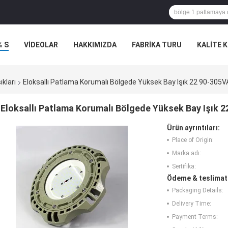
% S
VİDEOLAR
HAKKIMIZDA
FABRIKA TURU
KALITE 
kları
Eloksallı Patlama Korumalı Bölgede Yüksek Bay Işık 22 90-3
Eloksallı Patlama Korumalı Bölgede Yüksek Bay Işık
Ürün ayrıntıları:
Place of Origin:
Marka adı:
Sertifika:
Ödeme & teslimat 
Packaging Details:
Delivery Time:
Payment Terms: