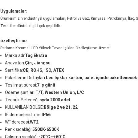
Uygulamalar:
Ürünlerimizin endüstriyel uygulamaları, Petrol ve Gaz, Kimyasal Petrokimya, İlaç, S
Tekstil endüstrileri gibi çok çeşitlidir.
özelleştirme:
Patlama Korumalı LED Yüksek Tavan Işıkları Özelleştirme Hizmeti
Marka adı:
Taç Ekstra
Anavatan:
Çin, Jiangsu
Sertifika:
CE, ROHS, ISO, ATEX
Paketleme Detayları:
Led Işıklar karton, palet içinde paketlenecek
Teslimat süresi:
7 iş günü
Ödeme şartları:
T/T, Western Union, L/C
Tedarik Yeteneği:
ayda 2000 adet
KULLANILAN BÖLGE:
Bölge 2 ve 21, 22
IP derecelendirme:
IP66
WF derecesi:
WF2
Renk sıcaklığı:
5500K-6500K
Çalışma sıcaklığı:
-20°C~+60°C