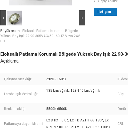
Supply Ability:
İletişim
Büyük resim :
Eloksallı Patlama Korumalı Bölgede
Yüksek Bay Işık 22 90-305VAC/50~60HZ Veya 24V
DC
Eloksallı Patlama Korumalı Bölgede Yüksek Bay Işık 22 9
Açıklama
Çalışma sıcaklığı:
-20℃~+60℃
IP der
135 Lm/ağırlık, 128-140 Lm/ağırlık
Lamba Işık Verimliliği:
Güç:
Renk sıcaklığı:
5500K-6500K
Ömür:
Ex D IIC T6 Gb, Ex TD A21 IP66 T80°, Ex
Patlamaya dayanıklı sınıf:
CRI:
NRE Mb IIC T5 Gc, Ex TD A21 IP66 T80℃