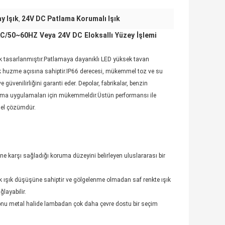
y Işık
24V DC Patlama Korumalı Işık
,
AC/50~60HZ Veya 24V DC Eloksallı Yüzey İşlemi
ak tasarlanmıştır.Patlamaya dayanıklı LED yüksek tavan
elik huzme açısına sahiptir.IP66 derecesi, mükemmel toz ve su
güvenilirliğini garanti eder. Depolar, fabrikalar, benzin
nlatma uygulamaları için mükemmeldir.Üstün performansı ile
mel çözümdür.
ine karşı sağladığı koruma düzeyini belirleyen uluslararası bir
ük ışık düşüşüne sahiptir ve gölgelenme olmadan saf renkte ışık
ğlayabilir.
, onu metal halide lambadan çok daha çevre dostu bir seçim