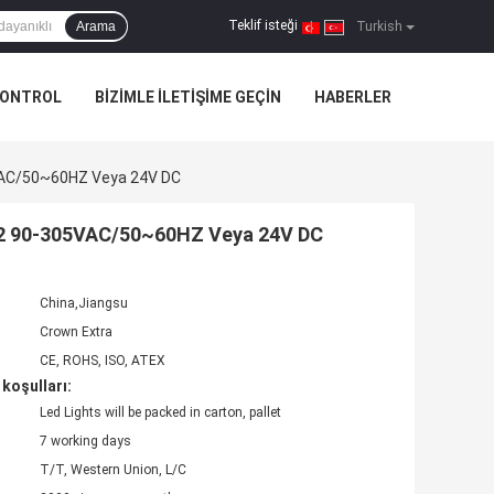
Teklif isteği
Arama
|
Turkish
KONTROL
BIZIMLE ILETIŞIME GEÇIN
HABERLER
05VAC/50~60HZ Veya 24V DC
 22 90-305VAC/50~60HZ Veya 24V DC
China,Jiangsu
Crown Extra
CE, ROHS, ISO, ATEX
koşulları:
Led Lights will be packed in carton, pallet
7 working days
T/T, Western Union, L/C