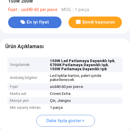
150W 200W
Fiyat：usd40-60 per piece
MOQ：1 parça
En iyi fiyat
Şimdi başvurun
Ürün Açıklaması
,
150W Led Patlamaya Dayanıklı Işık
Vurgulamak
,
5700K Patlamaya Dayanıklı Işık
150W Patlamaya Dayanıklı Işık
Led Işıklar karton, palet içinde
Ambalaj bilgileri
paketlenecek
Fiyat
usd40-60 per piece
Marka adı
Crown Extra
Menşe yeri
Çin, Jiangsu
Min sipariş miktarı
1 parça
Daha fazla göster