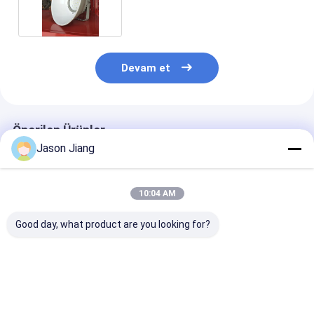
150W 200W
Devam et
Önerilen Ürünler
Jason Jiang
10:04 AM
Good day, what product are you looking for?
Yüksek Parlaklıkta
ATEX Patlamaya
Fabrika Topta
Su Geçirmez
Dayanıklı LED Sokak
Patlama Güven
Patlamaya Dayanıklı
Lambası Projektör
Sokak Işığı 10
Güneş Paneli 120W
Enerji Tasarruflu
Db Eb Alümin
Led Güneş Enerjili
Yüksek Verimli
Alaşım 95-30
En iyi fiyat
En iyi fiyat
En iyi fiy