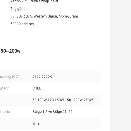
karton kutu, bubble wrap, palet
7 iş günü
T/T, D/P, D/A, Western Union, MoneyGram
50000 adet/ay
 150~200w
ıcaklığı (CCT):
5700-6000K
ynağı:
CREE
50-100W 120-150W 150~200W 250W
mak için::
Bölge 1,2 ve Bölge 21, 22
WF2