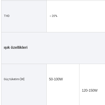
THD
＜20%
ışık özellikleri
50-100W
Güç tüketimi [W]
120-150W