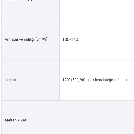
35-140
Armatür verimliliği [Lm/W]
1
Işın açısı
120° (60°, 90° optik lens isteğe bağlıdır)
Mekanik Veri