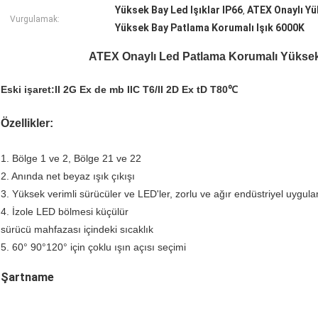
Yüksek Bay Led Işıklar IP66
ATEX Onaylı Yü
,
Vurgulamak:
Yüksek Bay Patlama Korumalı Işık 6000K
ATEX Onaylı Led Patlama Korumalı Yüksek 
Eski işaret:
II 2G Ex de mb IIC T6/II 2D Ex tD T80℃
Özellikler:
1. Bölge 1 ve 2, Bölge 21 ve 22
2. Anında net beyaz ışık çıkışı
3. Yüksek verimli sürücüler ve LED'ler, zorlu ve ağır endüstriyel uygul
4. İzole LED bölmesi küçülür
sürücü mahfazası içindeki sıcaklık
5. 60° 90°120° için çoklu ışın açısı seçimi
Şartname