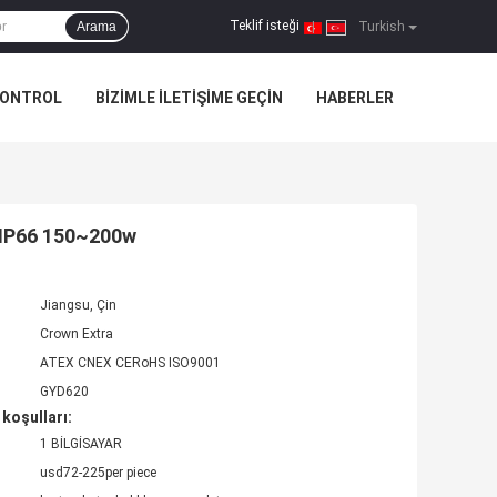
Teklif isteği
Arama
|
Turkish
KONTROL
BIZIMLE ILETIŞIME GEÇIN
HABERLER
r IP66 150~200w
Jiangsu, Çin
Crown Extra
ATEX CNEX CERoHS ISO9001
GYD620
koşulları:
1 BİLGİSAYAR
usd72-225per piece