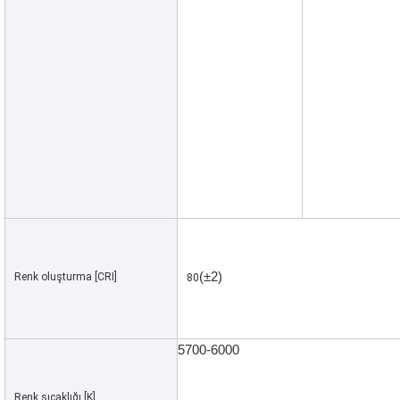
(±2)
Renk oluşturma [CRI]
80
5700-6000
Renk sıcaklığı [K]