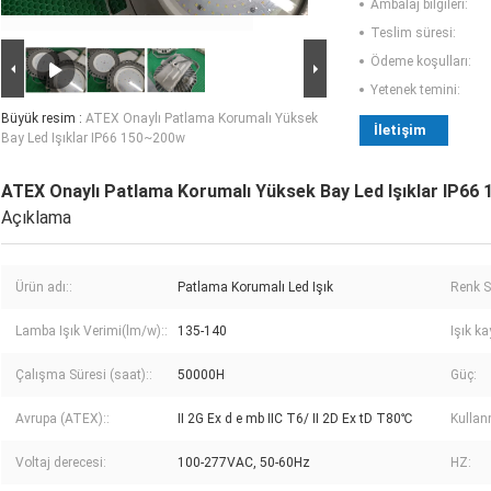
Ambalaj bilgileri:
Teslim süresi:
Ödeme koşulları:
Yetenek temini:
Büyük resim :
ATEX Onaylı Patlama Korumalı Yüksek
İletişim
Bay Led Işıklar IP66 150~200w
ATEX Onaylı Patlama Korumalı Yüksek Bay Led Işıklar IP66
Açıklama
Ürün adı::
Patlama Korumalı Led Işık
Renk S
Lamba Işık Verimi(lm/w)::
135-140
Işık ka
Çalışma Süresi (saat)::
50000H
Güç:
Avrupa (ATEX)::
II 2G Ex d e mb IIC T6/ II 2D Ex tD T80℃
Kullan
Voltaj derecesi:
100-277VAC, 50-60Hz
HZ: