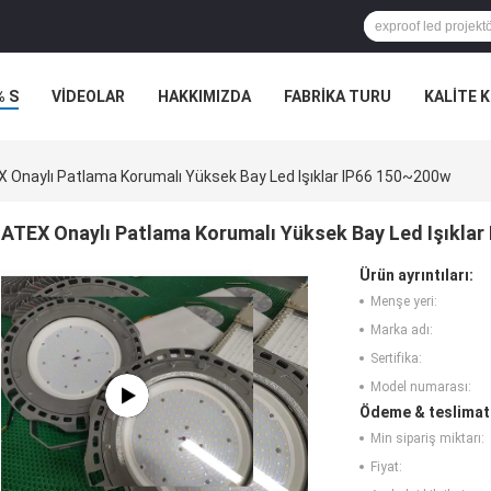
% S
VİDEOLAR
HAKKIMIZDA
FABRIKA TURU
KALITE 
 Onaylı Patlama Korumalı Yüksek Bay Led Işıklar IP66 150~200w
ATEX Onaylı Patlama Korumalı Yüksek Bay Led Işıkla
Ürün ayrıntıları:
Menşe yeri:
Marka adı:
Sertifika:
Model numarası:
Ödeme & teslimat 
Min sipariş miktarı:
Fiyat: