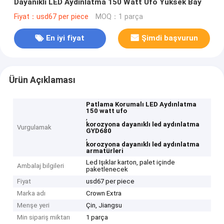
Dayanıklı LED Aydınlatma 150 Watt Ufo Yüksek Bay
Fiyat：usd67 per piece
MOQ：1 parça
En iyi fiyat
Şimdi başvurun
Ürün Açıklaması
Patlama Korumalı LED Aydınlatma
150 watt ufo
,
korozyona dayanıklı led aydınlatma
Vurgulamak
GYD680
,
korozyona dayanıklı led aydınlatma
armatürleri
Led Işıklar karton, palet içinde
Ambalaj bilgileri
paketlenecek
Fiyat
usd67 per piece
Marka adı
Crown Extra
Menşe yeri
Çin, Jiangsu
Min sipariş miktarı
1 parça