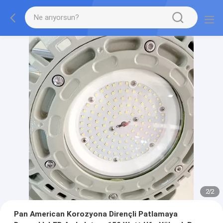
2
/
2
Pan American Korozyona Dirençli Patlamaya