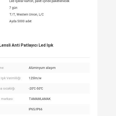
Led Işıklar karton, palet içinde paketlenecek
7 gün
T/T, Western Union, L/C
Ayda 5000 adet
sli Anti Patlayıcı Led Işık
me:
Alüminyum alaşım
şık Verimliliği:
125lm/w
a sıcaklığı:
-20℃-50℃
 markası:
TAMAMLAMAK
IP65/IP66