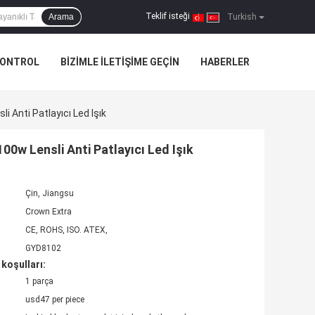
Teklif isteği
Arama
|
Turkish
KONTROL
BIZIMLE ILETIŞIME GEÇIN
HABERLER
 Anti Patlayıcı Led Işık
0w Lensli Anti Patlayıcı Led Işık
Çin, Jiangsu
Crown Extra
CE, ROHS, ISO. ATEX,
GYD8102
koşulları:
1 parça
usd47 per piece