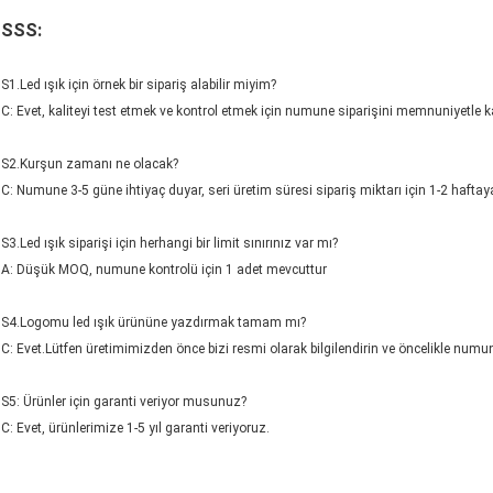
SSS:
S1.Led ışık için örnek bir sipariş alabilir miyim?
C: Evet, kaliteyi test etmek ve kontrol etmek için numune siparişini memnuniyetle ka
S2.Kurşun zamanı ne olacak?
C: Numune 3-5 güne ihtiyaç duyar, seri üretim süresi sipariş miktarı için 1-2 haftay
S3.Led ışık siparişi için herhangi bir limit sınırınız var mı?
A: Düşük MOQ, numune kontrolü için 1 adet mevcuttur
S4.Logomu led ışık ürününe yazdırmak tamam mı?
C: Evet.Lütfen üretimimizden önce bizi resmi olarak bilgilendirin ve öncelikle num
S5: Ürünler için garanti veriyor musunuz?
C: Evet, ürünlerimize 1-5 yıl garanti veriyoruz.