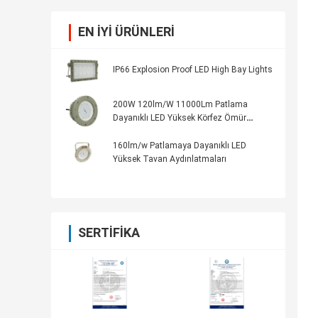
EN IYI ÜRÜNLERI
IP66 Explosion Proof LED High Bay Lights
200W 120lm/W 11000Lm Patlama
Dayanıklı LED Yüksek Körfez Ömür
süresi> 5000h 5kg 70±2CRI ile
160lm/w Patlamaya Dayanıklı LED
Yüksek Tavan Aydınlatmaları
SERTIFIKA