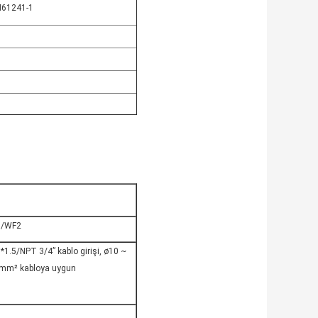
EN61241-1
/WF2
1.5/NPT 3/4” kablo girişi, ø10 ~
mm² kabloya uygun