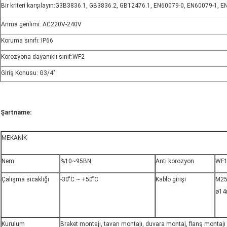
Bir kriteri karşılayın:G3B3836.1, GB3836.2, GB12476.1, EN60079-0, EN60079-1, 
Anma gerilimi: AC220V-240V
Koruma sınıfı: IP66
Korozyona dayanıklı sınıf:WF2
Giriş Konusu: G
3/4
"
Şartname:
MEKANİK
Nem
%10~95BN
Anti korozyon
WF1
Çalışma sıcaklığı
-30 ̊C ~ +50 ̊C
Kablo girişi
M25*
ø14
Kurulum
Braket montajı, tavan montajı, duvara montaj, flanş montajı