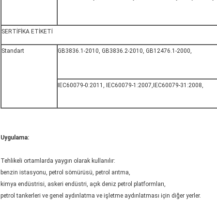
SERTİFİKA ETİKETİ
Standart
GB3836.1-2010, GB3836.2-2010, GB12476.1-2000,
IEC60079-0:2011, IEC60079-1:2007,IEC60079-31:2008,
Uygulama:
Tehlikeli ortamlarda yaygın olarak kullanılır:
benzin istasyonu, petrol sömürüsü, petrol arıtma,
kimya endüstrisi, askeri endüstri, açık deniz petrol platformları,
petrol tankerleri ve genel aydınlatma ve işletme aydınlatması için diğer yerler.