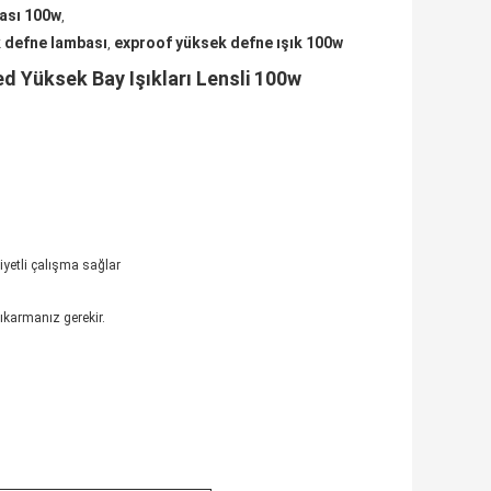
bası 100w
,
k defne lambası
exproof yüksek defne ışık 100w
,
d Yüksek Bay Işıkları Lensli 100w
iyetli çalışma sağlar
çıkarmanız gerekir.