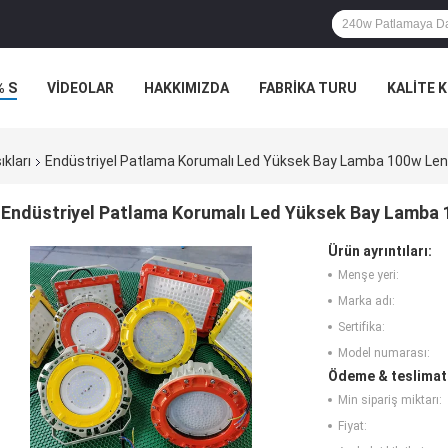
% S
VİDEOLAR
HAKKIMIZDA
FABRIKA TURU
KALITE 
kları
Endüstriyel Patlama Korumalı Led Yüksek Bay Lamba 100w Lensli
Endüstriyel Patlama Korumalı Led Yüksek Bay Lamba 10
Ürün ayrıntıları:
Menşe yeri:
Marka adı:
Sertifika:
Model numarası:
Ödeme & teslimat 
Min sipariş miktarı:
Fiyat: