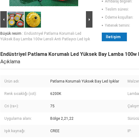
Ambalaj bilgileri:
Teslim süresi:
Ödeme koşulları:
Yetenek temini:
Büyük resim :
Endüstriyel Patlama Korumalı Led
İletişim
Yüksek Bay Lamba 100w Lensli Anti Patlayıcı Led Işık
Endüstriyel Patlama Korumalı Led Yüksek Bay Lamba 100w Len
Açıklama
Ürün adı:
Patlama Korumalı Yüksek Bay Led Işıklar
Malze
Renk sıcaklığı (cct):
6200K
Lamba I
Cri (ra>):
75
Çalışm
Uygulama alanı:
Bölge 2,21,22
Sürücü
Işık kaynağı:
CREE
IP: