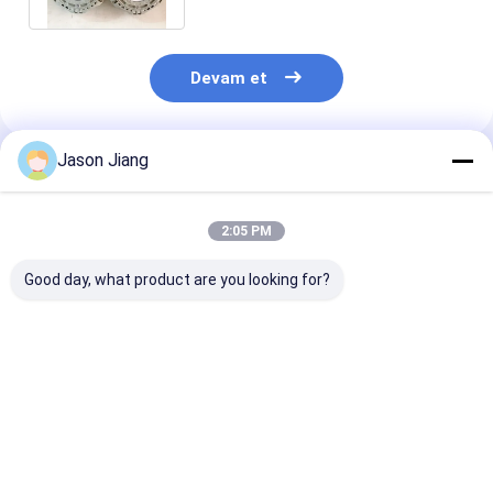
Devam et
Jason Jiang
Önerilen Ürünler
2:05 PM
Good day, what product are you looking for?
IP 65 Patlama
Hayat süresi 50000
3000-6500K R
Karşıtlığı Yüksek
saatten fazla
sıcaklığı Patl
Körfez Açık Sarı Gri
patlamaya dayanıklı
Kanıtlı LED Yü
Finish Tehlikeli
yüksek bay led ışık
Körfez Işıkları
Yerler ve Depolar için
800w enerji
Voltage 50-60H
En iyi fiyat
En iyi fiyat
En iyi fiy
Güçlü Aydınlatma
aydınlatması
Çözümü Haya
Çözümü
tehlikeli alanlar ve
Süresi 50000