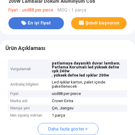
200W Lambalar Döküm Alüminyum Cob
Fiyat：usd88 per piece
MOQ：1 parça
En iyi fiyat
Şimdi başvurun
Ürün Açıklaması
,
patlamaya dayanıklı duvar lambası
Patlama Korumalı led yüksek defne
Vurgulamak
ışık 240w
,
yüksek defne led ışıklar 200w
Led Işıklar karton, palet içinde
Ambalaj bilgileri
paketlenecek
Fiyat
usd88 per piece
Marka adı
Crown Extra
Menşe yeri
Çin, Jiangsu
Min sipariş miktarı
1 parça
Daha fazla göster