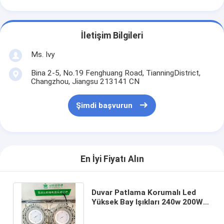
İletişim Bilgileri
Ms. Ivy
Bina 2-5, No.19 Fenghuang Road, TianningDistrict,
Changzhou, Jiangsu 213141 CN
Şimdi başvurun
En İyi Fiyatı Alın
Duvar Patlama Korumalı Led
Yüksek Bay Işıkları 240w 200W
Lambalar Döküm Alüminyum
Cob