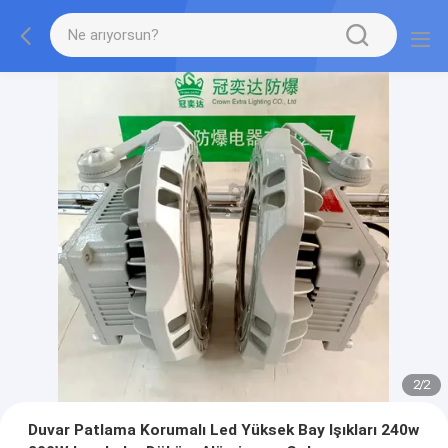
2
/
2
Duvar Patlama Korumalı Led Yüksek Bay Işıkları 240w