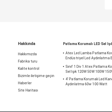
Hakkında
Patlama Korumalı LED Sel Işı
Atex Led Lamba Patlama Ko
Hakkımızda
Endüstriyel Led Aydınlatma B
Fabrika turu
120w 150w 185w Anti Proof
Sınıf 1 Div 1 Atex Patlama K
Kalite kontrol
Sel Işık 120W 50W 100W 15
Bizimle iletişime geçin
4' Patlama Korumalı Led Kan
Haberler
Aydınlatma 60w 100 Watt
Site Haritası