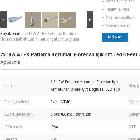
Ambalaj bilgileri:
Teslim süresi:
Ödeme koşulları:
Yetenek temini:
Büyük resim :
2x18W ATEX Patlama Korumalı
İletişim
Floresan Işık 4ft Led 4 Feet Singal Çift Doğrusal
2x18W ATEX Patlama Korumalı Floresan Işık 4ft Led 4 Feet 
Açıklama
2 * 18W Patlama Korumalı Floresan Işık
isim:
Giriş g
Armatürleri Singal Çift Doğrusal LED Tüp
Eski İşaretleme:
Ex d IICT4Gb
Öğe tü
LED tüpler boyutu:
0.6m;
0,6 m;
1.2m
1.2m
Çalış
IP Derecesi:
IP66
ŞNT:
Garanti:
1 yıl
modeli