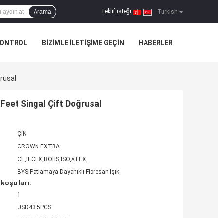
Teklif isteği
Arama
|
Turkish
KONTROL
BIZIMLE ILETIŞIME GEÇIN
HABERLER
ğrusal
Feet Singal Çift Doğrusal
ÇİN
CROWN EXTRA
CE,IECEX,ROHS,ISO,ATEX,
BYS-Patlamaya Dayanıklı Floresan Işık
koşulları:
1
USD43.5PCS