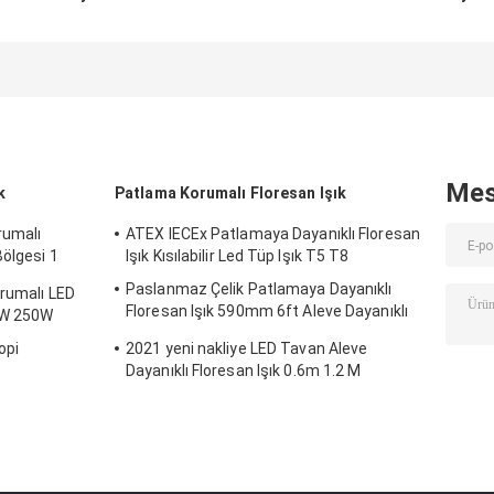
Patlamaya
Floresan Işık 5ft
Dayanıklı
Dayanıklı
İkiz IP67 2ft 3ft
Floresan Işık
Floresan Işık
4ft 1.2M Üç
590mm 6ft Alev
600mm 1200mm
Korumalı Garaj
Dayanıklı Lamb
900mm
Acil Durum
Mes
k
Patlama Korumalı Floresan Işık
rumalı
ATEX IECEx Patlamaya Dayanıklı Floresan
ölgesi 1
Işık Kısılabilir Led Tüp Işık T5 T8
Paslanmaz Çelik Patlamaya Dayanıklı
orumalı LED
Floresan Işık 590mm 6ft Aleve Dayanıklı
0W 250W
Lamba Acil Durum
opi
2021 yeni nakliye LED Tavan Aleve
Dayanıklı Floresan Işık 0.6m 1.2 M