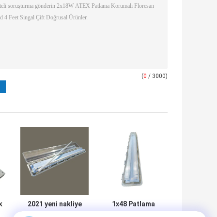
(
0
/ 3000)
k
2021 yeni nakliye
1x48 Patlama
LED Tavan Aleve
Korumalı Tüp Işık