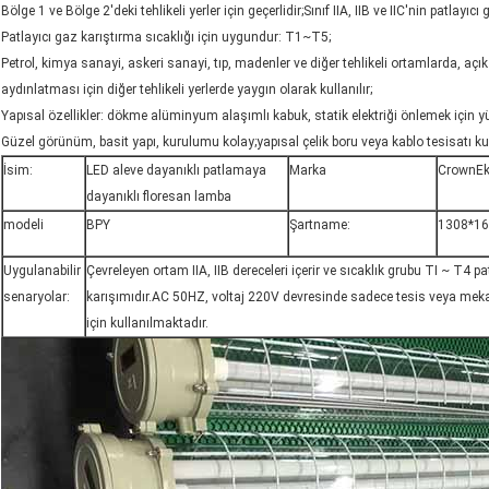
Bölge 1 ve Bölge 2'deki tehlikeli yerler için geçerlidir;Sınıf IIA, IIB ve IIC'nin patlayıcı 
Patlayıcı gaz karıştırma sıcaklığı için uygundur: T1~T5;
Petrol, kimya sanayi, askeri sanayi, tıp, madenler ve diğer tehlikeli ortamlarda, aç
aydınlatması için diğer tehlikeli yerlerde yaygın olarak kullanılır;
Yapısal özellikler: dökme alüminyum alaşımlı kabuk, statik elektriği önlemek için y
Güzel görünüm, basit yapı, kurulumu kolay;yapısal çelik boru veya kablo tesisatı kull
İsim:
LED aleve dayanıklı patlamaya
Marka
CrownEk
dayanıklı floresan lamba
modeli
BPY
Şartname:
1308*16
Uygulanabilir
Çevreleyen ortam IIA, IIB dereceleri içerir ve sıcaklık grubu TI ~ T4 pa
senaryolar:
karışımıdır.AC 50HZ, voltaj 220V devresinde sadece tesis veya mek
için kullanılmaktadır.