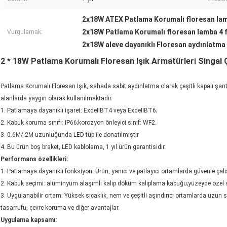
2x18W ATEX Patlama Korumalı floresan lam
2x18W Patlama Korumalı floresan lamba 4 f
Vurgulamak:
2x18W aleve dayanıklı Floresan aydınlatma
2 * 18W Patlama Korumalı Floresan Işık Armatürleri Singal 
Patlama Korumalı Floresan Işık, sahada sabit aydınlatma olarak çeşitli kapalı şanti
alanlarda yaygın olarak kullanılmaktadır.
1. Patlamaya dayanıklı işaret: ExdeⅡBT4 veya ExdeⅡBT6;
2. Kabuk koruma sınıfı: IP66;korozyon önleyici sınıf: WF2.
3. 0.6M/.2M uzunluğunda LED tüp ile donatılmıştır
4. Bu ürün boş braket, LED kablolama, 1 yıl ürün garantisidir.
Performans özellikleri:
1. Patlamaya dayanıklı fonksiyon: Ürün, yanıcı ve patlayıcı ortamlarda güvenle çalış
2. Kabuk seçimi: alüminyum alaşımlı kalıp döküm kalıplama kabuğu;yüzeyde özel s
3. Uygulanabilir ortam: Yüksek sıcaklık, nem ve çeşitli aşındırıcı ortamlarda uzun sür
tasarrufu, çevre koruma ve diğer avantajlar.
Uygulama kapsamı: