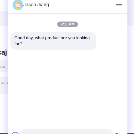
Jason Jiang
Dayanıklı
Tehlikeli Alan ABS
Floresan Işık 0.6m
Endüstriyel
e
1.2 M
115Lm W
a
9:11 AM
Good day, what product are you looking 
for?
aj bırak