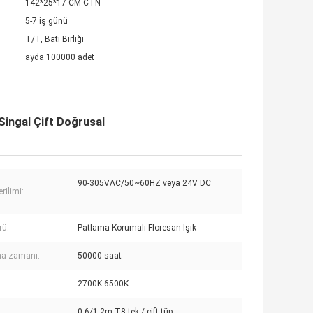
142*25*17 CM CTN
5-7 iş günü
T/T, Batı Birliği
ayda 100000 adet
Singal Çift Doğrusal
90-305VAC/50~60HZ veya 24V DC
erilimi:
rü:
Patlama Korumalı Floresan Işık
ma zamanı:
50000 saat
2700K-6500K
:
0.6/1.2m T8 tek / çift tüp