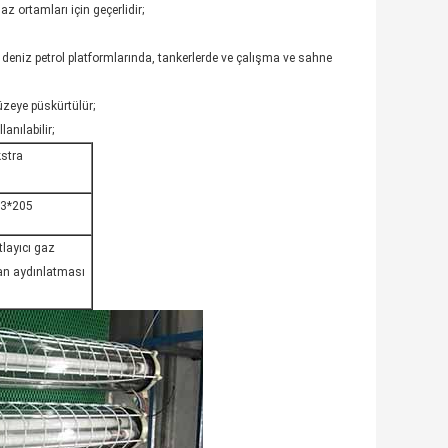
gaz ortamları için geçerlidir;
ık deniz petrol platformlarında, tankerlerde ve çalışma ve sahne
üzeye püskürtülür;
anılabilir;
stra
3*205
tlayıcı gaz
an aydınlatması