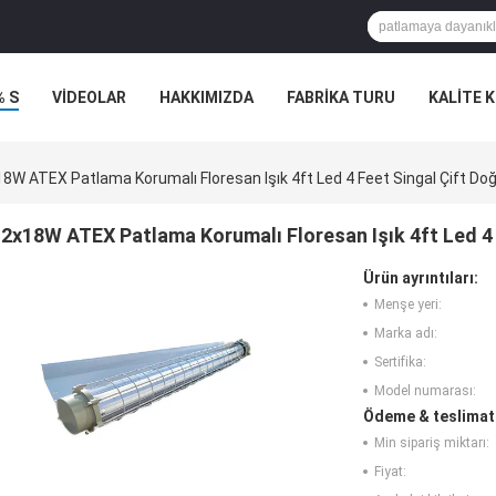
% S
VİDEOLAR
HAKKIMIZDA
FABRIKA TURU
KALITE 
8W ATEX Patlama Korumalı Floresan Işık 4ft Led 4 Feet Singal Çift Do
2x18W ATEX Patlama Korumalı Floresan Işık 4ft Led 4 
Ürün ayrıntıları:
Menşe yeri:
Marka adı:
Sertifika:
Model numarası:
Ödeme & teslimat 
Min sipariş miktarı:
Fiyat: