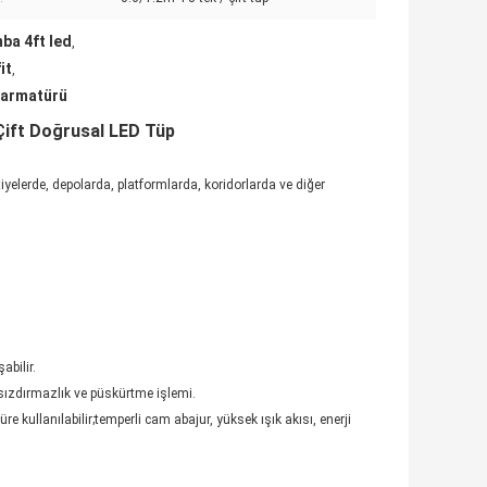
ba 4ft led
,
it
,
 armatürü
Çift Doğrusal LED Tüp
yelerde, depolarda, platformlarda, koridorlarda ve diğer
abilir.
ızdırmazlık ve püskürtme işlemi.
e kullanılabilir;temperli cam abajur, yüksek ışık akısı, enerji