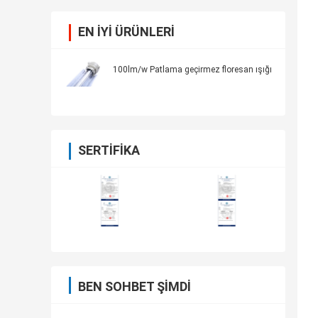
EN IYI ÜRÜNLERI
100lm/w Patlama geçirmez floresan ışığı
SERTIFIKA
BEN SOHBET ŞIMDI