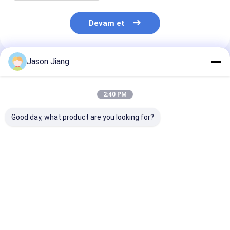
Devam et
Jason Jiang
Önerilen Ürünler
2:40 PM
Good day, what product are you looking for?
Bracket Montaj
AC90-380V
Özelleştirilebil
Patlama Dayanıklı
Özelleştirilebilir
3000 4000 500
LED Sel Işığı
Kendiliğinden
5700K Patlam
MEANWELL Sürücü
Güvenli LED
Dayanıklı LED
OEM Endüstriyel
Projektör OEM
Projektör Tehli
En iyi fiyat
En iyi fiyat
En iyi fiy
Patlama Dayanıklı
Tehlikeli Alanlar İçin
Endüstriyel
LED Işıklandırma
Patlamaya Dayanıklı
Uygulamalar İç
Aydınlatma Çözümü
Aydınlatma