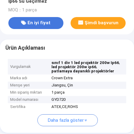
Ip66 Su Geçirmez
MOQ：1 parça
En iyi fiyat
Şimdi başvurun
Ürün Açıklaması
,
sınıf 1 div 1 led projektör 200w Ip66
Vurgulamak
,
led projektör 200w ip66
patlamaya dayanıklı projektörler
Marka adı
Crown Extra
Menşe yeri
Jiangsu, Çin
Min sipariş miktarı
1 parça
Model numarası
GYD720
Sertifika
ATEX,CE,ROHS
Daha fazla göster